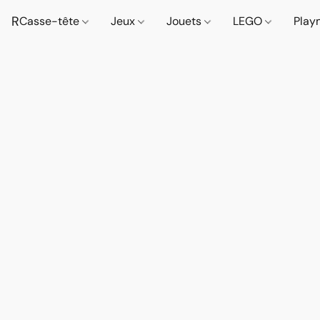
R
Casse-tête
Jeux
Jouets
LEGO
Play