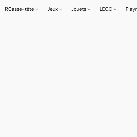
R
Casse-tête
Jeux
Jouets
LEGO
Play