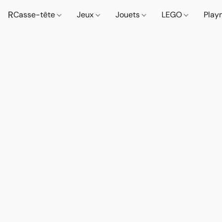
R
Casse-tête
Jeux
Jouets
LEGO
Play