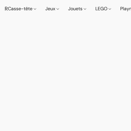
R
Casse-tête
Jeux
Jouets
LEGO
Play