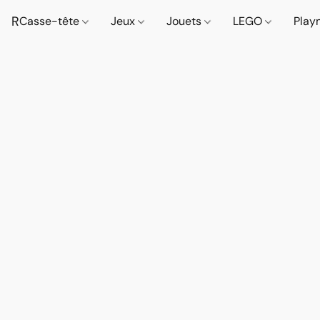
R
Casse-tête
Jeux
Jouets
LEGO
Play