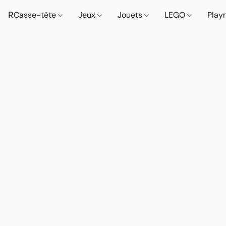
R
Casse-tête
Jeux
Jouets
LEGO
Play