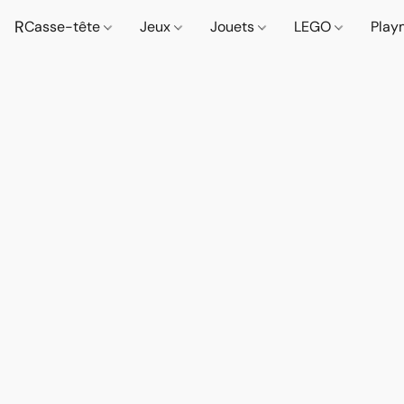
R
Casse-tête
Jeux
Jouets
LEGO
Play