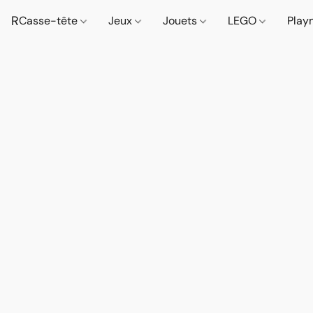
R
Casse-tête
Jeux
Jouets
LEGO
Play