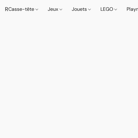
R
Casse-tête
Jeux
Jouets
LEGO
Play