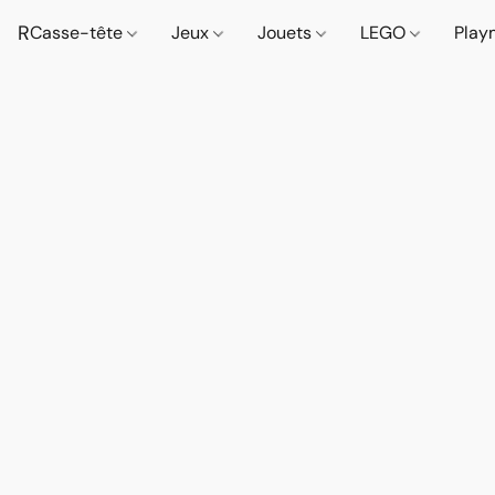
R
Casse-tête
Jeux
Jouets
LEGO
Play