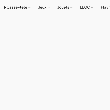
R
Casse-tête
Jeux
Jouets
LEGO
Play