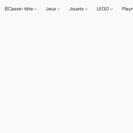
R
Casse-tête
Jeux
Jouets
LEGO
Play