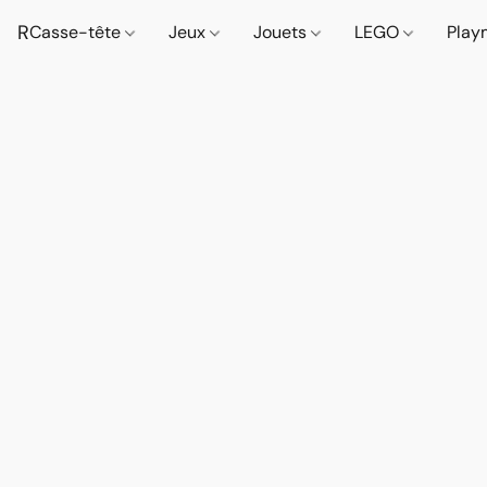
R
Casse-tête
Jeux
Jouets
LEGO
Play