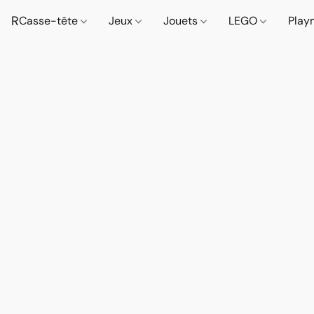
R
Casse-tête
Jeux
Jouets
LEGO
Play