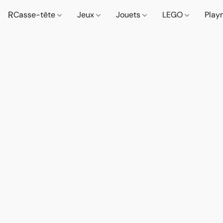
R
Casse-tête
Jeux
Jouets
LEGO
Play