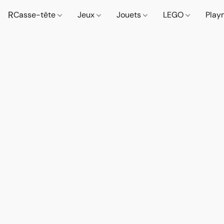
R
Casse-tête
Jeux
Jouets
LEGO
Play