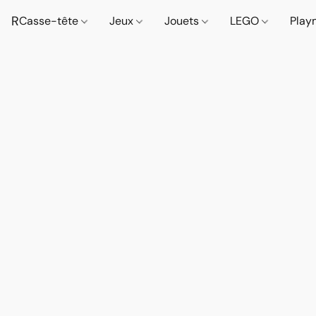
R
Casse-tête
Jeux
Jouets
LEGO
Play