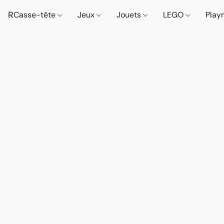
R
Casse-tête
Jeux
Jouets
LEGO
Play