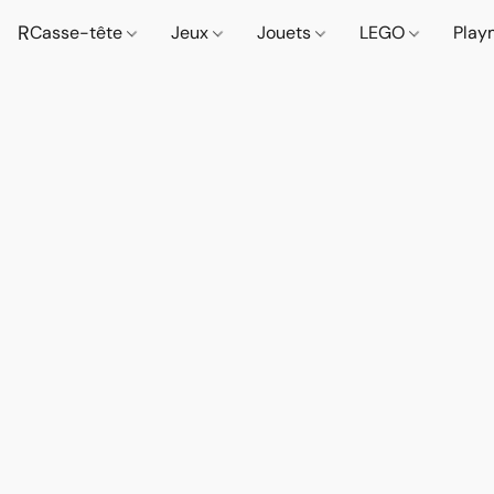
R
Casse-tête
Jeux
Jouets
LEGO
Play