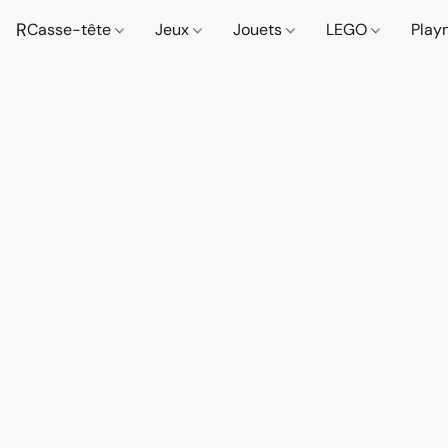
R
Casse-tête
Jeux
Jouets
LEGO
Play