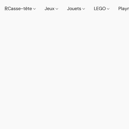
R
Casse-tête
Jeux
Jouets
LEGO
Play