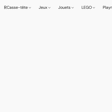
R
Casse-tête
Jeux
Jouets
LEGO
Play