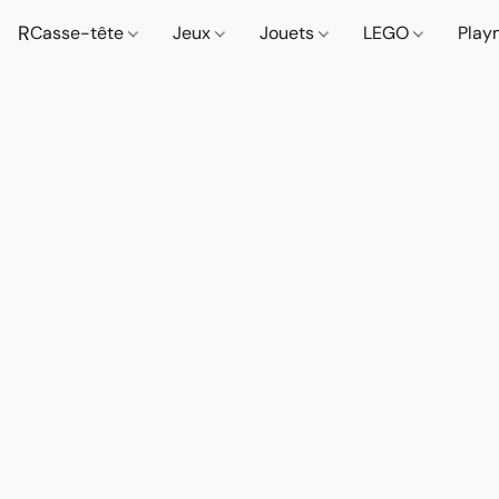
R
Casse-tête
Jeux
Jouets
LEGO
Play