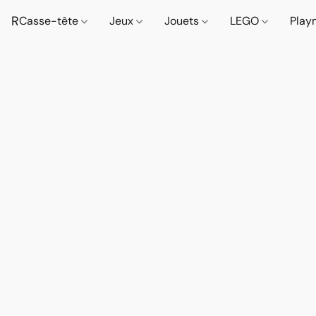
R
Casse-tête
Jeux
Jouets
LEGO
Play