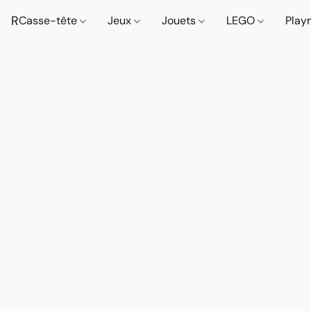
R
Casse-tête
Jeux
Jouets
LEGO
Play