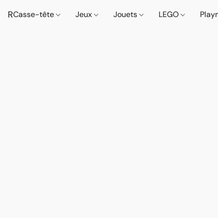
R
Casse-tête
Jeux
Jouets
LEGO
Play