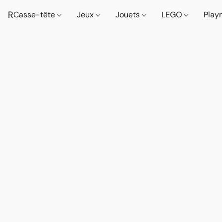
R
Casse-tête
Jeux
Jouets
LEGO
Play