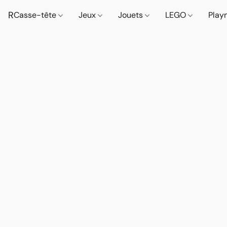
R
Casse-tête
Jeux
Jouets
LEGO
Play