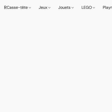
R
Casse-tête
Jeux
Jouets
LEGO
Play