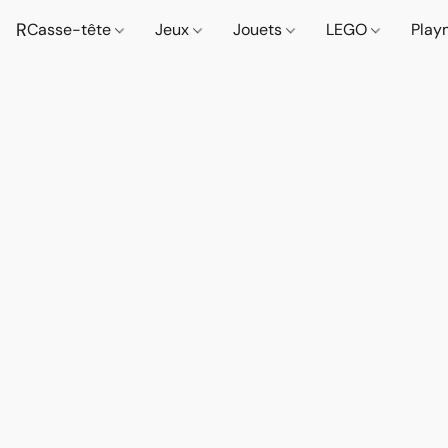
R
Casse-tête
Jeux
Jouets
LEGO
Play