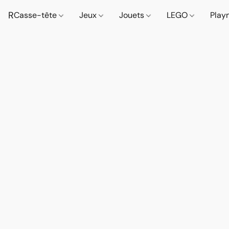
R
Casse-tête
Jeux
Jouets
LEGO
Play