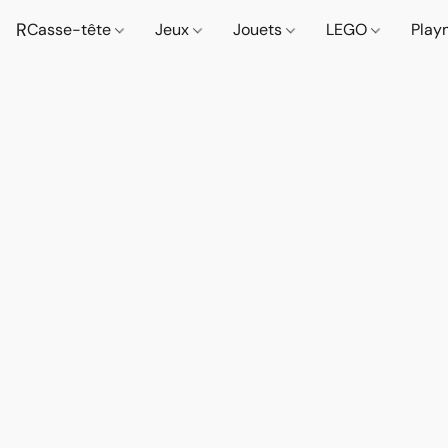
R
Casse-tête
Jeux
Jouets
LEGO
Play