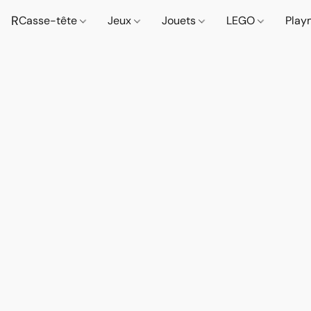
R
Casse-tête
Jeux
Jouets
LEGO
Play