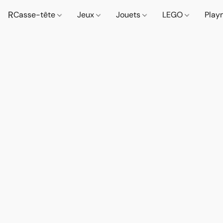
R
Casse-tête
Jeux
Jouets
LEGO
Play